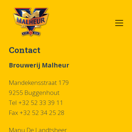
Overslaan
en
naar
de
inhoud
Contact
gaan
Brouwerij Malheur
Mandekensstraat 179
9255 Buggenhout
Tel +32 52 33 39 11
Fax +32 52 34 25 28
Manu De Landtsheer