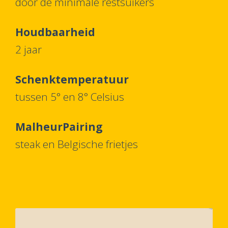
door de minimale restsuikers
Houdbaarheid
2 jaar
Schenktemperatuur
tussen 5° en 8° Celsius
MalheurPairing
steak en Belgische frietjes